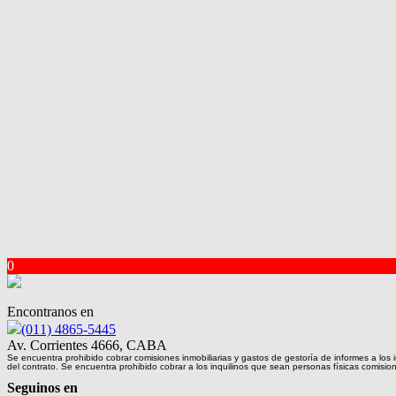
0
Encontranos en
(011) 4865-5445
Av. Corrientes 4666, CABA
Se encuentra prohibido cobrar comisiones inmobiliarias y gastos de gestoría de informes a los i
del contrato. Se encuentra prohibido cobrar a los inquilinos que sean personas físicas comisi
Seguinos en