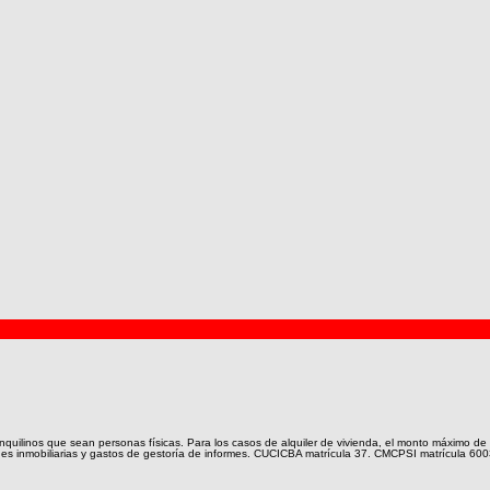
nquilinos que sean personas físicas. Para los casos de alquiler de vivienda, el monto máximo de c
ones inmobiliarias y gastos de gestoría de informes. CUCICBA matrícula 37. CMCPSI matrícula 600