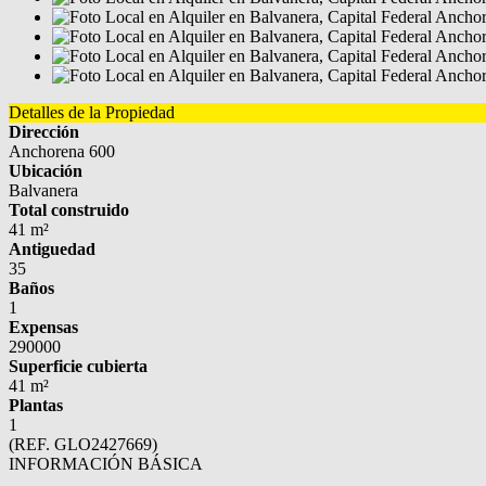
Detalles de la Propiedad
Dirección
Anchorena 600
Ubicación
Balvanera
Total construido
41 m²
Antiguedad
35
Baños
1
Expensas
290000
Superficie cubierta
41 m²
Plantas
1
(REF. GLO2427669)
INFORMACIÓN BÁSICA