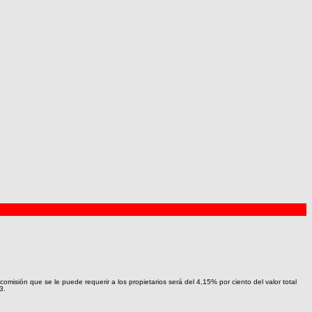
omisión que se le puede requerir a los propietarios será del 4,15% por ciento del valor total
3.