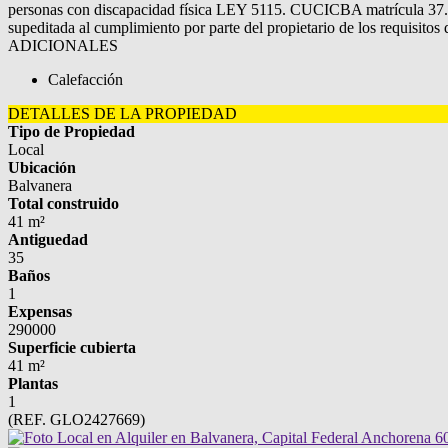
personas con discapacidad física LEY 5115. CUCICBA matrícula 37. CM
supeditada al cumplimiento por parte del propietario de los requisito
ADICIONALES
Calefacción
DETALLES DE LA PROPIEDAD
Tipo de Propiedad
Local
Ubicación
Balvanera
Total construido
41 m²
Antiguedad
35
Baños
1
Expensas
290000
Superficie cubierta
41 m²
Plantas
1
(REF. GLO2427669)