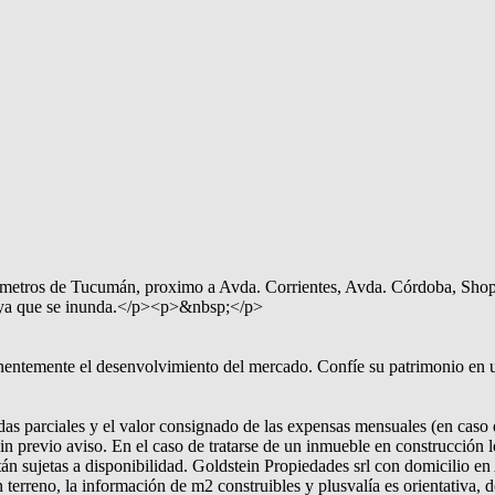
metros de Tucumán, proximo a Avda. Corrientes, Avda. Córdoba, Shopp
no ya que se inunda.</p><p>&nbsp;</p>
emente el desenvolvimiento del mercado. Confíe su patrimonio en una 
as parciales y el valor consignado de las expensas mensuales (en caso q
in previo aviso. En el caso de tratarse de un inmueble en construcción lo
tán sujetas a disponibilidad. Goldstein Propiedades srl con domicilio e
 terreno, la información de m2 construibles y plusvalía es orientativa, 