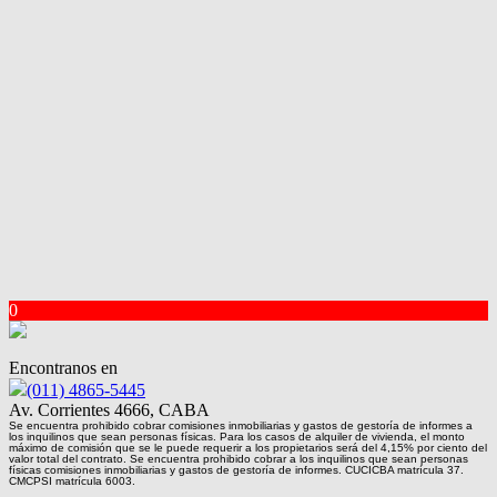
0
Encontranos en
(011) 4865-5445
Av. Corrientes 4666, CABA
Se encuentra prohibido cobrar comisiones inmobiliarias y gastos de gestoría de informes a
los inquilinos que sean personas físicas. Para los casos de alquiler de vivienda, el monto
máximo de comisión que se le puede requerir a los propietarios será del 4,15% por ciento del
valor total del contrato. Se encuentra prohibido cobrar a los inquilinos que sean personas
físicas comisiones inmobiliarias y gastos de gestoría de informes. CUCICBA matrícula 37.
CMCPSI matrícula 6003.