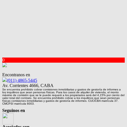
0
Encontranos en
(011) 4865-5445
Av. Corrientes 4666, CABA
Se encuentra prohibido cobrar comisiones inmobiliarias y gastos de gestoría de informes a
los inquilinos que sean personas físicas. Para los casos de alquiler de vivienda, el monto
máximo de comisión que se le puede requerir a los propietarios será del 4,15% por ciento del
valor total del contrato. Se encuentra prohibido cobrar a los inquilinos que sean personas
físicas comisiones inmobiliarias y gastos de gestoría de informes. CUCICBA matrícula 37.
CMCPSI matrícula 6003.
Seguinos en
Asociados con