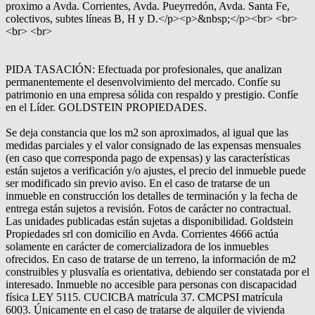
proximo a Avda. Corrientes, Avda. Pueyrredón, Avda. Santa Fe,
colectivos, subtes líneas B, H y D.</p><p>&nbsp;</p><br> <br>
<br> <br>
PIDA TASACIÓN: Efectuada por profesionales, que analizan
permanentemente el desenvolvimiento del mercado. Confíe su
patrimonio en una empresa sólida con respaldo y prestigio. Confíe
en el Líder. GOLDSTEIN PROPIEDADES.
Se deja constancia que los m2 son aproximados, al igual que las
medidas parciales y el valor consignado de las expensas mensuales
(en caso que corresponda pago de expensas) y las características
están sujetos a verificación y/o ajustes, el precio del inmueble puede
ser modificado sin previo aviso. En el caso de tratarse de un
inmueble en construcción los detalles de terminación y la fecha de
entrega están sujetos a revisión. Fotos de carácter no contractual.
Las unidades publicadas están sujetas a disponibilidad. Goldstein
Propiedades srl con domicilio en Avda. Corrientes 4666 actúa
solamente en carácter de comercializadora de los inmuebles
ofrecidos. En caso de tratarse de un terreno, la información de m2
construibles y plusvalía es orientativa, debiendo ser constatada por el
interesado. Inmueble no accesible para personas con discapacidad
física LEY 5115. CUCICBA matrícula 37. CMCPSI matrícula
6003. Únicamente en el caso de tratarse de alquiler de vivienda