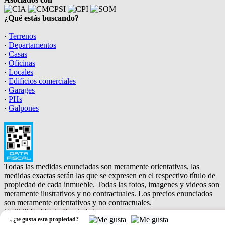
¿Qué estás buscando?
·
Terrenos
·
Departamentos
·
Casas
·
Oficinas
·
Locales
·
Edificios comerciales
·
Garages
·
PHs
·
Galpones
Todas las medidas enunciadas son meramente orientativas, las
medidas exactas serán las que se expresen en el respectivo título de
propiedad de cada inmueble. Todas las fotos, imagenes y videos son
meramente ilustrativos y no contractuales. Los precios enunciados
son meramente orientativos y no contractuales.
© 2026 Goldstein Propiedades.
,
¿te gusta esta propiedad?
Software Inmobiliario - Tokko Broker