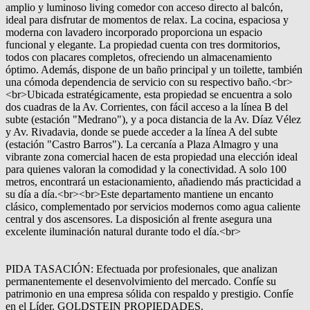
amplio y luminoso living comedor con acceso directo al balcón,
ideal para disfrutar de momentos de relax. La cocina, espaciosa y
moderna con lavadero incorporado proporciona un espacio
funcional y elegante. La propiedad cuenta con tres dormitorios,
todos con placares completos, ofreciendo un almacenamiento
óptimo. Además, dispone de un baño principal y un toilette, también
una cómoda dependencia de servicio con su respectivo baño.<br>
<br>Ubicada estratégicamente, esta propiedad se encuentra a solo
dos cuadras de la Av. Corrientes, con fácil acceso a la línea B del
subte (estación "Medrano"), y a poca distancia de la Av. Díaz Vélez
y Av. Rivadavia, donde se puede acceder a la línea A del subte
(estación "Castro Barros"). La cercanía a Plaza Almagro y una
vibrante zona comercial hacen de esta propiedad una elección ideal
para quienes valoran la comodidad y la conectividad. A solo 100
metros, encontrará un estacionamiento, añadiendo más practicidad a
su día a día.<br><br>Este departamento mantiene un encanto
clásico, complementado por servicios modernos como agua caliente
central y dos ascensores. La disposición al frente asegura una
excelente iluminación natural durante todo el día.<br>
PIDA TASACIÓN: Efectuada por profesionales, que analizan
permanentemente el desenvolvimiento del mercado. Confíe su
patrimonio en una empresa sólida con respaldo y prestigio. Confíe
en el Líder. GOLDSTEIN PROPIEDADES.