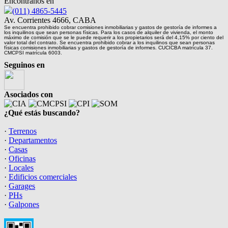
Encontranos en
(011) 4865-5445
Av. Corrientes 4666, CABA
Se encuentra prohibido cobrar comisiones inmobiliarias y gastos de gestoría de informes a
los inquilinos que sean personas físicas. Para los casos de alquiler de vivienda, el monto
máximo de comisión que se le puede requerir a los propietarios será del 4,15% por ciento del
valor total del contrato. Se encuentra prohibido cobrar a los inquilinos que sean personas
físicas comisiones inmobiliarias y gastos de gestoría de informes. CUCICBA matrícula 37.
CMCPSI matrícula 6003.
Seguinos en
Asociados con
¿Qué estás buscando?
·
Terrenos
·
Departamentos
·
Casas
·
Oficinas
·
Locales
·
Edificios comerciales
·
Garages
·
PHs
·
Galpones