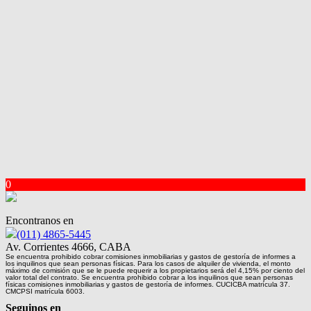
0
Encontranos en
(011) 4865-5445
Av. Corrientes 4666, CABA
Se encuentra prohibido cobrar comisiones inmobiliarias y gastos de gestoría de informes a
los inquilinos que sean personas físicas. Para los casos de alquiler de vivienda, el monto
máximo de comisión que se le puede requerir a los propietarios será del 4,15% por ciento del
valor total del contrato. Se encuentra prohibido cobrar a los inquilinos que sean personas
físicas comisiones inmobiliarias y gastos de gestoría de informes. CUCICBA matrícula 37.
CMCPSI matrícula 6003.
Seguinos en