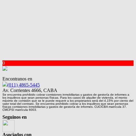
0
Encontranos en
(011) 4865-5445
Av. Corrientes 4666, CABA
Se encuentra prohibido cobrar comisiones inmobiliarias y gastos de gestoría de informes a
los inquilinos que sean personas físicas. Para los casos de alquiler de vivienda, el monto
máximo de comisión que se le puede requerir a los propietarios será del 4,15% por ciento del
valor total del contrato. Se encuentra prohibido cobrar a los inquilinos que sean personas
físicas comisiones inmobiliarias y gastos de gestoría de informes. CUCICBA matrícula 37.
CMCPSI matrícula 6003.
Seguinos en
Asociados con