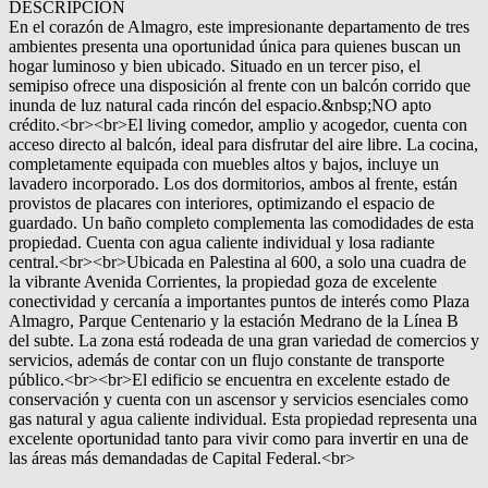
DESCRIPCIÓN
En el corazón de Almagro, este impresionante departamento de tres
ambientes presenta una oportunidad única para quienes buscan un
hogar luminoso y bien ubicado. Situado en un tercer piso, el
semipiso ofrece una disposición al frente con un balcón corrido que
inunda de luz natural cada rincón del espacio.&nbsp;NO apto
crédito.<br><br>El living comedor, amplio y acogedor, cuenta con
acceso directo al balcón, ideal para disfrutar del aire libre. La cocina,
completamente equipada con muebles altos y bajos, incluye un
lavadero incorporado. Los dos dormitorios, ambos al frente, están
provistos de placares con interiores, optimizando el espacio de
guardado. Un baño completo complementa las comodidades de esta
propiedad. Cuenta con agua caliente individual y losa radiante
central.<br><br>Ubicada en Palestina al 600, a solo una cuadra de
la vibrante Avenida Corrientes, la propiedad goza de excelente
conectividad y cercanía a importantes puntos de interés como Plaza
Almagro, Parque Centenario y la estación Medrano de la Línea B
del subte. La zona está rodeada de una gran variedad de comercios y
servicios, además de contar con un flujo constante de transporte
público.<br><br>El edificio se encuentra en excelente estado de
conservación y cuenta con un ascensor y servicios esenciales como
gas natural y agua caliente individual. Esta propiedad representa una
excelente oportunidad tanto para vivir como para invertir en una de
las áreas más demandadas de Capital Federal.<br>