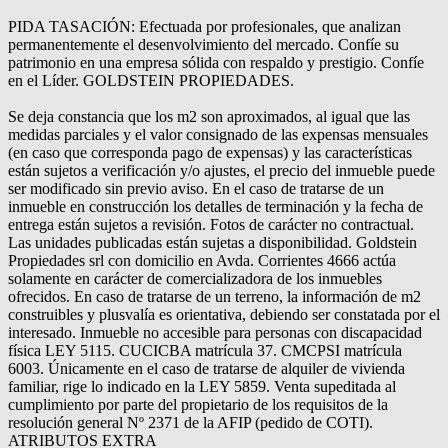
PIDA TASACIÓN: Efectuada por profesionales, que analizan
permanentemente el desenvolvimiento del mercado. Confíe su
patrimonio en una empresa sólida con respaldo y prestigio. Confíe
en el Líder. GOLDSTEIN PROPIEDADES.
Se deja constancia que los m2 son aproximados, al igual que las
medidas parciales y el valor consignado de las expensas mensuales
(en caso que corresponda pago de expensas) y las características
están sujetos a verificación y/o ajustes, el precio del inmueble puede
ser modificado sin previo aviso. En el caso de tratarse de un
inmueble en construcción los detalles de terminación y la fecha de
entrega están sujetos a revisión. Fotos de carácter no contractual.
Las unidades publicadas están sujetas a disponibilidad. Goldstein
Propiedades srl con domicilio en Avda. Corrientes 4666 actúa
solamente en carácter de comercializadora de los inmuebles
ofrecidos. En caso de tratarse de un terreno, la información de m2
construibles y plusvalía es orientativa, debiendo ser constatada por el
interesado. Inmueble no accesible para personas con discapacidad
física LEY 5115. CUCICBA matrícula 37. CMCPSI matrícula
6003. Únicamente en el caso de tratarse de alquiler de vivienda
familiar, rige lo indicado en la LEY 5859. Venta supeditada al
cumplimiento por parte del propietario de los requisitos de la
resolución general Nº 2371 de la AFIP (pedido de COTI).
ATRIBUTOS EXTRA