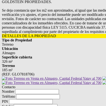
GOLDSTEIN PROPIEDADES.
Se deja constancia que los m2 son aproximados, al igual que las medid
verificación y/o ajustes, el precio del inmueble puede ser modificado s
revisión. Fotos de carácter no contractual. Las unidades publicadas es
comercializadora de los inmuebles ofrecidos. En caso de tratarse de un
personas con discapacidad física LEY 5115. CUCICBA matrícula 37. CM
supeditada al cumplimiento por parte del propietario de los requisito
DETALLES DE LA PROPIEDAD
Tipo de Propiedad
Terreno
Ubicación
Almagro
Superficie cubierta
326 m²
Terreno
185 m²
(REF. GLO7818706)
Contacto
Nombre
Teléfono
PIN