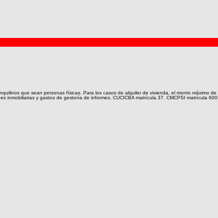
nquilinos que sean personas físicas. Para los casos de alquiler de vivienda, el monto máximo de c
ones inmobiliarias y gastos de gestoría de informes. CUCICBA matrícula 37. CMCPSI matrícula 600