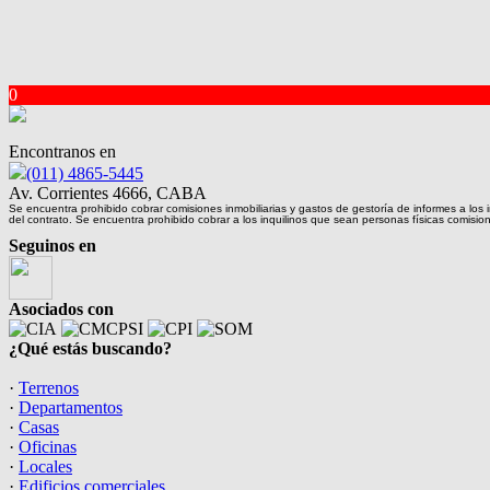
0
Encontranos en
(011) 4865-5445
Av. Corrientes 4666, CABA
Se encuentra prohibido cobrar comisiones inmobiliarias y gastos de gestoría de informes a los i
del contrato. Se encuentra prohibido cobrar a los inquilinos que sean personas físicas comisi
Seguinos en
Asociados con
¿Qué estás buscando?
·
Terrenos
·
Departamentos
·
Casas
·
Oficinas
·
Locales
·
Edificios comerciales