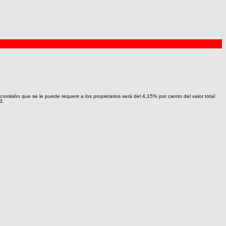
omisión que se le puede requerir a los propietarios será del 4,15% por ciento del valor total
3.