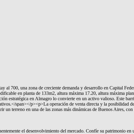
ay al 700, una zona de creciente demanda y desarrollo en Capital Feder
ificable en planta de 133m2, altura máxima 17.20, altura máxima plano 
n estratégica en Almagro lo convierte en un activo valioso. Este barri
cativos.</span></p><p>La operación de venta directa y la posibilidad de
r un terreno en una de las zonas más dinámicas de Buenos Aires, con u
emente el desenvolvimiento del mercado. Confíe su patrimonio en una 