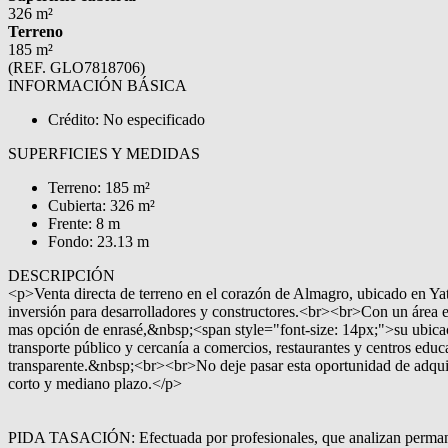
326 m²
Terreno
185 m²
(REF. GLO7818706)
INFORMACIÓN BÁSICA
Crédito: No especificado
SUPERFICIES Y MEDIDAS
Terreno: 185 m²
Cubierta: 326 m²
Frente: 8 m
Fondo: 23.13 m
DESCRIPCIÓN
<p>Venta directa de terreno en el corazón de Almagro, ubicado en Yat
inversión para desarrolladores y constructores.<br><br>Con un área ed
mas opción de enrasé,&nbsp;<span style="font-size: 14px;">su ubicació
transporte público y cercanía a comercios, restaurantes y centros edu
transparente.&nbsp;<br><br>No deje pasar esta oportunidad de adquiri
corto y mediano plazo.</p>
PIDA TASACIÓN: Efectuada por profesionales, que analizan permanent