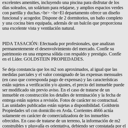
excelentes amenities, incluyendo una piscina para disfrutar de los
días soleados, un solárium para relajarse, y amplios espacios verdes
con parrilla y duchas.<br> <br>El departamento ofrece un diseño
funcional y acogedor. Dispone de 2 dormitorios, un baño completo
y una cocina bien equipada, además de un balcón que proporciona
una excelente vista y ventilación natural.
PIDA TASACIÓN: Efectuada por profesionales, que analizan
permanentemente el desenvolvimiento del mercado. Confíe su
patrimonio en una empresa sólida con respaldo y prestigio. Confíe
en el Líder. GOLDSTEIN PROPIEDADES.
Se deja constancia que los m2 son aproximados, al igual que las
medidas parciales y el valor consignado de las expensas mensuales
(en caso que corresponda pago de expensas) y las características
están sujetos a verificación y/o ajustes, el precio del inmueble puede
ser modificado sin previo aviso. En el caso de tratarse de un
inmueble en construcción los detalles de terminación y la fecha de
entrega están sujetos a revisión. Fotos de carácter no contractual.
Las unidades publicadas están sujetas a disponibilidad. Goldstein
Propiedades srl con domicilio en Avda. Corrientes 4666 actúa
solamente en carácter de comercializadora de los inmuebles
ofrecidos. En caso de tratarse de un terreno, la información de m2
construibles y plusvalía es orientativa, debiendo ser constatada por el