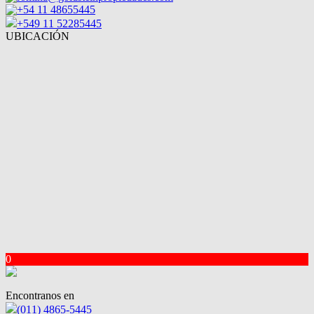
+54 11 48655445
+549 11 52285445
UBICACIÓN
0
Encontranos en
(011) 4865-5445