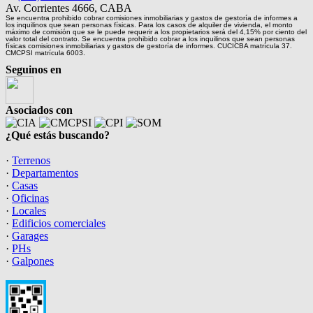
Av. Corrientes 4666, CABA
Se encuentra prohibido cobrar comisiones inmobiliarias y gastos de gestoría de informes a
los inquilinos que sean personas físicas. Para los casos de alquiler de vivienda, el monto
máximo de comisión que se le puede requerir a los propietarios será del 4,15% por ciento del
valor total del contrato. Se encuentra prohibido cobrar a los inquilinos que sean personas
físicas comisiones inmobiliarias y gastos de gestoría de informes. CUCICBA matrícula 37.
CMCPSI matrícula 6003.
Seguinos en
Asociados con
¿Qué estás buscando?
·
Terrenos
·
Departamentos
·
Casas
·
Oficinas
·
Locales
·
Edificios comerciales
·
Garages
·
PHs
·
Galpones