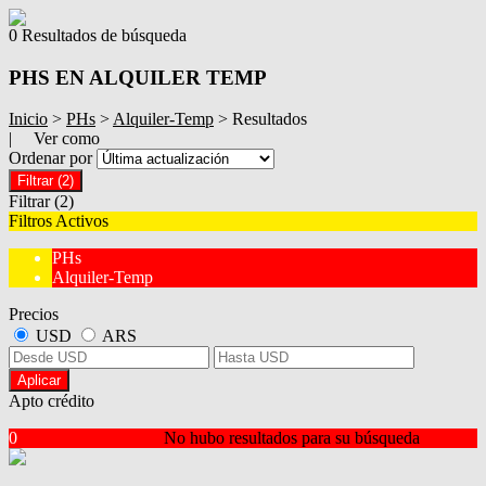
0 Resultados de búsqueda
PHS EN ALQUILER TEMP
Inicio
>
PHs
>
Alquiler-Temp
> Resultados
| Ver como
Ordenar por
Filtrar
(2)
Filtrar
(2)
Filtros Activos
PHs
Alquiler-Temp
Precios
USD
ARS
Aplicar
Apto crédito
0
No hubo resultados para su búsqueda