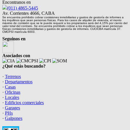
Encontranos en
(011) 4865-5445
Av. Corrientes 4666, CABA
Se encuentra prohibido cobrar comisiones inmobiliarias y gastos de gestoría de informes a
los inquilinos que sean personas físicas. Para los casos de alquiler de vivienda, el monto
máximo de comisión que se le puede requerir a los propietarios será del 4,15% por ciento del
valor total del contrato. Se encuentra prohibido cobrar a los inquilinos que sean personas
físicas comisiones inmobiliarias y gastos de gestoría de informes. CUCICBA matrícula 37.
CMCPSI matrícula 6003.
Seguinos en
Asociados con
¿Qué estás buscando?
·
Terrenos
·
Departamentos
·
Casas
·
Oficinas
·
Locales
·
Edificios comerciales
·
Garages
·
PHs
·
Galpones